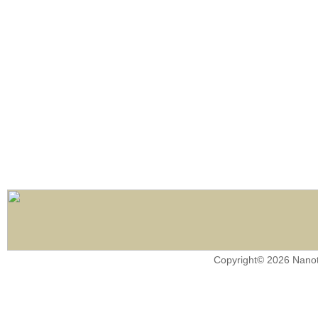
Copyright© 2026 Nanote