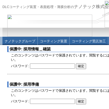
ナノテック株式会
DLCコーティング装置・表面処理・薄膜分析の
ナノテックグループ
コーティング装置
コーティング受託加工
保護中: 採用情報＿確認
このコンテンツはパスワードで保護されています。閲覧するに
い。
パスワード:
保護中: 採用準備
このコンテンツはパスワードで保護されています。閲覧するに
い。
パスワード: