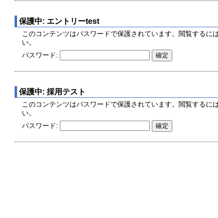
保護中: エントリーtest
このコンテンツはパスワードで保護されています。閲覧するに
い。
パスワード:
保護中: 採用テスト
このコンテンツはパスワードで保護されています。閲覧するに
い。
パスワード: