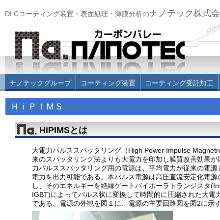
ナノテック株式会
DLCコーティング装置・表面処理・薄膜分析の
ナノテックグループ
コーティング装置
コーティング受託加工
ＨｉＰＩＭＳ
HiPIMSとは
大電力パルススパッタリング（High Power Impulse Magnetro
来のスパッタリング法よりも大電力を印加し膜質改善効果が
力パルススパッタリング用の電源は、平均電力が従来の電源と同
電力を出力可能である。本パルス電源は高圧直流安定化電源
し、そのエネルギーを絶縁ゲートバイポーラトランジスタ(Insulated Ga
IGBT)によってパルス状に変換して時間的に圧縮された大
である。電源の外観を図１に、電源の主要回路図を図2に示