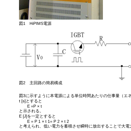
図1 HiPIMS電源
図2 主回路の簡易構成
図3に示すように本電源による単位時間あたりの仕事量（エネルギー
t [s]とすると
E =P × t
と示される。
E [J]を一定とすると
E = P 1 × t 1= P 2 × t 2
と考えられ、低い電力を蓄積させ瞬時に放出することで大電