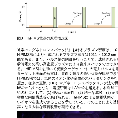
図3 HiPIMS電源の原理概念図
通常のマグネトロンスパッタ法におけるプラズマ密度は、1010
HiPIMS法により生成されるプラズマ密度は1011 ～1012 
能である。また、パルス幅の制御を行うことで、成膜される
瞬時電力の高い高密度プラズマにより従来スパッタではでき
る。 HiPIMS法を用いて炭素ターゲット上に大電力パルス
ターゲット表面の放電は、青白く輝度の高い状態が観測でき
HiPIMS法では、気体のイオン化や金属のスパッタリングを
度は、従来の直流（DC）マグネトロンスパッタリング法で得
kW/cm2以上となり、電流密度は1 A/cm2を超える。材料加
術の利点として、(1) 優れた密着性、(2) 均一な成膜、(3) 
密度な内部構造等があげられる。HiPIMSによる放電状態が
いイオンを生成できることを示している。そのことにより基
高くなり大幅な膜質改善が期待できる。