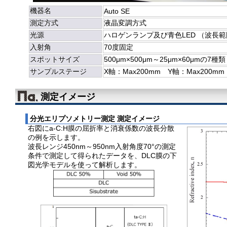
機器名
Auto SE
測定方式
液晶変調方式
光源
ハロゲンランプ及び青色LED （波長範囲：
入射角
70度固定
スポットサイズ
500μm×500μm～25μm×60μmの7種類
サンプルステージ
X軸：Max200mm Y軸：Max200mm
測定イメージ
分光エリプソメトリー測定 測定イメージ
右図にa-C:H膜の屈折率と消衰係数の波長分散
の例を示します。
波長レンジ450nm～950nm入射角度70°の測定
条件で測定して得られたデータを、DLC膜の下
図光学モデルを使って解析します。