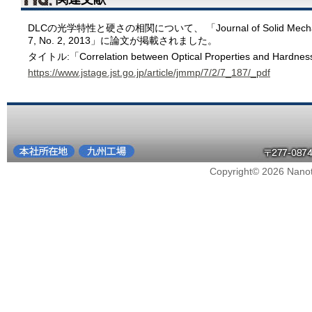
DLCの光学特性と硬さの相関について、 「Journal of Solid Mechanics a
7, No. 2, 2013」に論文が掲載されました。
タイトル:「Correlation between Optical Properties and Hardnes
https://www.jstage.jst.go.jp/article/jmmp/7/2/7_187/_pdf
Copyright© 2026 Nanote