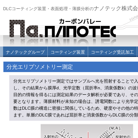
ナノテック株式会
DLCコーティング装置・表面処理・薄膜分析の
ナノテックグループ
コーティング装置
コーティング受託加工
分光エリプソメトリー測定
分光エリプソメトリー測定ではサンプルへ光を照射することで
し、その結果から膜厚d、光学定数（屈折率n、消衰係数k）の
目的の情報を得るには測定結果のデータ解析が必要であり、そ
要となります。薄膜材料が未知の場合は、誘電関数により光学
数はDLC膜の構造に密接に関係しているため、硬度やその他の
ます。単層のDLC膜であれば屈折率と消衰係数からDLC膜の分