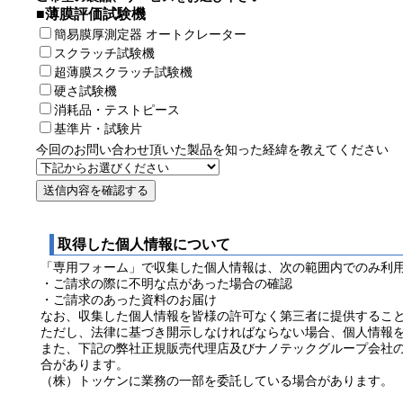
■薄膜評価試験機
簡易膜厚測定器 オートクレーター
スクラッチ試験機
超薄膜スクラッチ試験機
硬さ試験機
消耗品・テストピース
基準片・試験片
今回のお問い合わせ頂いた製品を知った経緯を教えてください
取得した個人情報について
「専用フォーム」で収集した個人情報は、次の範囲内でのみ利
・ご請求の際に不明な点があった場合の確認
・ご請求のあった資料のお届け
なお、収集した個人情報を皆様の許可なく第三者に提供するこ
ただし、法律に基づき開示しなければならない場合、個人情報
また、下記の弊社正規販売代理店及びナノテックグループ会社
合があります。
（株）トッケンに業務の一部を委託している場合があります。